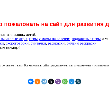
 пожаловать на сайт для развития 
развития ваших детей.
альчиковые игры
,
игры у мамы на коленях
,
подвижные игры
и мн
дки
,
скороговорки
,
считалки
,
раскраски
,
онлайн раскраски
.
 нам почаще!
з журналов и книг. Все материалы сайта предназначены для ознакомления и использован