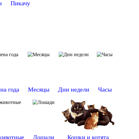
н
Пикачу
на года
Месяцы
Дни недели
Часы
животные
Лошади
Кошки и котята