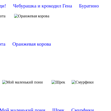
ди!
Чебурашка и крокодил Гена
Буратино
ота
Оранжевая корова
Мой маленький пони
Шрек
Смурфики