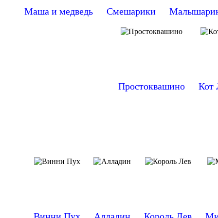
Маша и медведь
Смешарики
Малышари
Простоквашино
Кот 
Винни Пух
Алладин
Король Лев
Ми