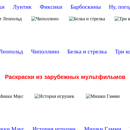
ки
Лунтик
Фиксики
Барбоскины
Ну, пого
Леопольд
Чиполлино
Белка и стрелка
Три к
Раскраски из зарубежных мультфильмов
кки Маус
История игрушек
Мишки Гамми