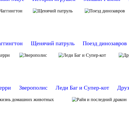
аггингтон
Щенячий патруль
Поезд динозавров
ерри
Зверополис
Леди Баг и Супер-кот
Друз