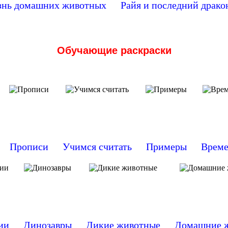
знь домашних животных
Райя и последний драко
Обучающие раскраски
Прописи
Учимся считать
Примеры
Време
ии
Динозавры
Дикие животные
Домашние 