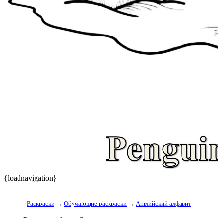
{loadnavigation}
Раскраски
→
Обучающие раскраски
→
Английский алфавит