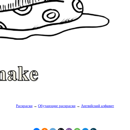
Раскраски
→
Обучающие раскраски
→
Английский алфавит