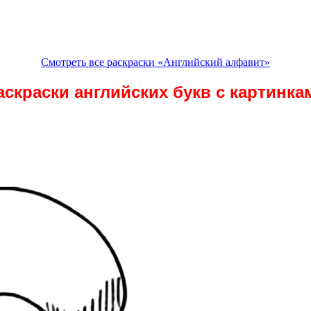
Смотреть все раскраски «Английский алфавит»
аскраски английских букв с картинка