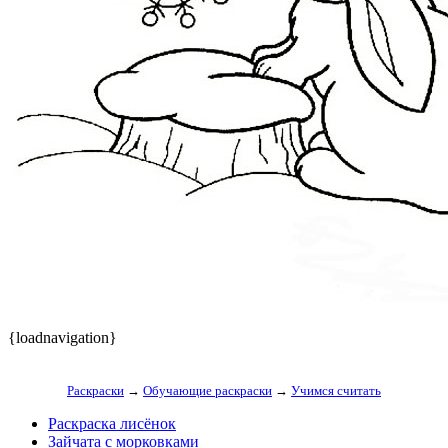
{loadnavigation}
Раскраски
→
Обучающие раскраски
→
Учимся считать
Раскраска лисёнок
Зайчата с морковками