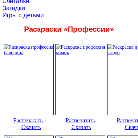
Считалки
Загадки
Игры с детьми
Раскраски «Профессии»
Распечатать
Распечатать
Распеча
Скачать
Скачать
Скач