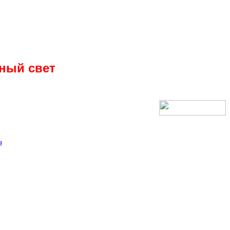
ный свет
я