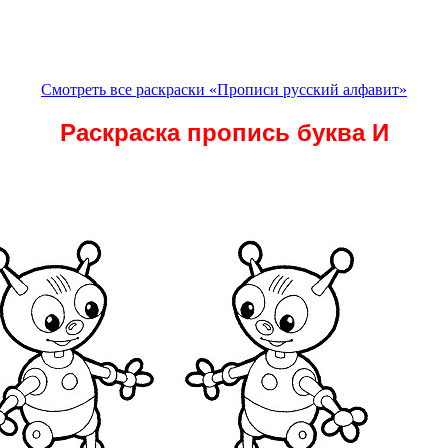
Смотреть все раскраски «Прописи русский алфавит»
Раскраска пропись буква И