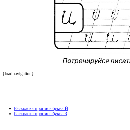
{loadnavigation}
Раскраска пропись буква Й
Раскраска пропись буква З