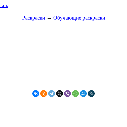
тать
Раскраски
→
Обучающие раскраски