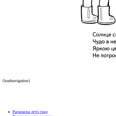
{loadnavigation}
Раскраска лето град