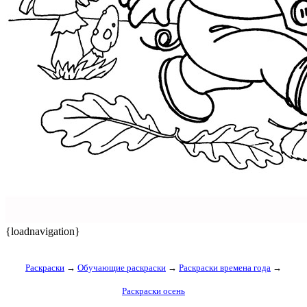
{loadnavigation}
Раскраски
→
Обучающие раскраски
→
Раскраски времена года
→
Раскраски осень