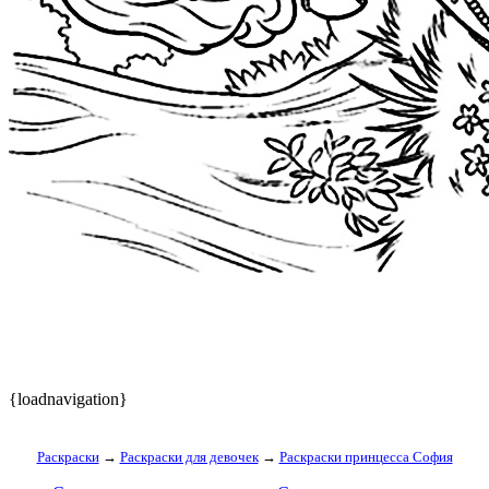
{loadnavigation}
Раскраски
→
Раскраски для девочек
→
Раскраски принцесса София