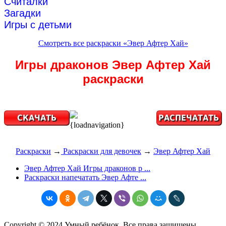
Считалки
Загадки
Игры с детьми
Смотреть все раскраски «Эвер Афтер Хай»
Игры драконов Эвер Афтер Хай
раскраски
{loadnavigation}
Раскраски
→
Раскраски для девочек
→
Эвер Афтер Хай
Эвер Афтер Хай Игры драконов р ...
Раскраски напечатать Эвер Афте ...
Copyright © 2024 Умный ребёнок. Все права защищены.