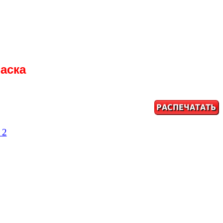
аска
 2