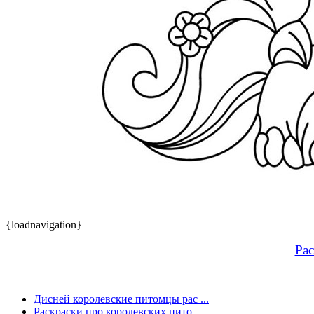
{loadnavigation}
Рас
Дисней королевские питомцы рас ...
Раскраски про королевских пито ...