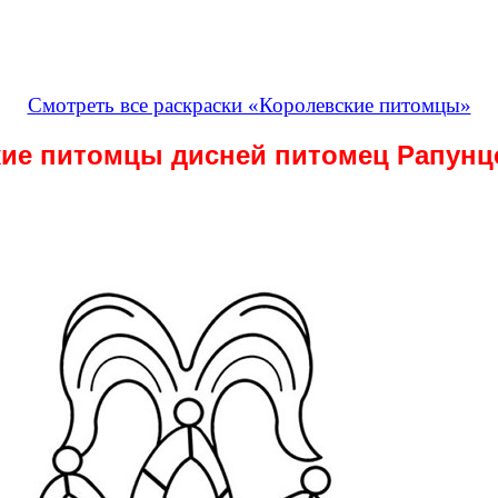
Смотреть все раскраски «Королевские питомцы»
кие питомцы дисней питомец Рапунц