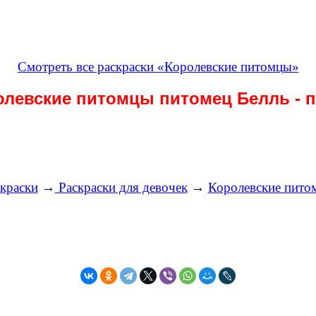
Смотреть все раскраски «Королевские питомцы»
олевские питомцы питомец Белль - 
краски
→
Раскраски для девочек
→
Королевские пито