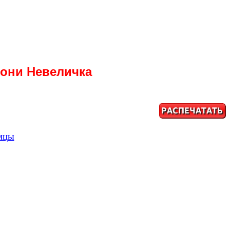
пони Невеличка
мцы