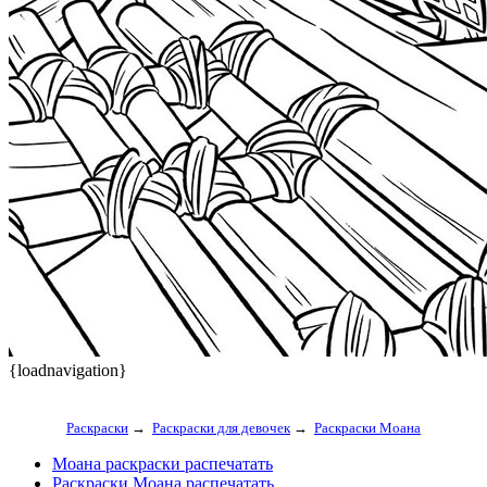
{loadnavigation}
Раскраски
→
Раскраски для девочек
→
Раскраски Моана
Моана раскраски распечатать
Раскраски Моана распечатать