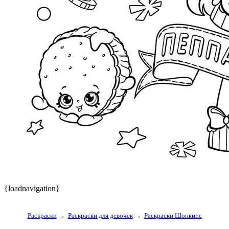
{loadnavigation}
Раскраски
→
Раскраски для девочек
→
Раскраски Шопкинс