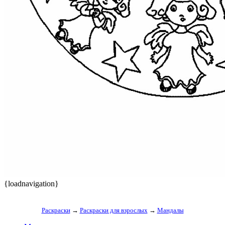
{loadnavigation}
Раскраски
→
Раскраски для взрослых
→
Мандалы