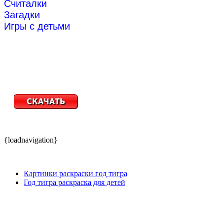
Считалки
Загадки
Игры с детьми
{loadnavigation}
Картинки раскраски год тигра
Год тигра раскраска для детей