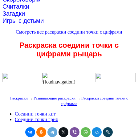
Считалки
Загадки
Игры с детьми
Смотреть все раскраски соедини точки с цифрами
Раскраска соедини точки с
цифрами рыцарь
{loadnavigation}
Раскраски
→
Развивающие раскраски
→
Раскраски соедини точки с
цифрами
Cоедини точки кит
Соедини точки гриб