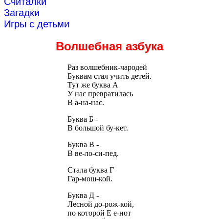
Считалки
Загадки
Игры с детьми
Волшебная азбука
Раз волшебник-чародей
Буквам стал учить детей.
Тут же буква А
У нас превратилась
В а-на-нас.
Буква Б -
В большой бу-кет.
Буква В -
В ве-ло-си-пед.
Стала буква Г
Гар-мош-кой.
Буква Д -
Лесной до-рож-кой,
по которой Е е-нот