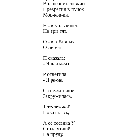
Волшебник ловкий
Превратил в пучок
Мор-ков-ки.
Н - в мальчишек
Не-гри-тят.
О - в забавных
О-ле-нят.
П сказала:
- Я па-на-ма.
Р ответила:
- Я ра-ма.
С сне-жин-кой
Закружилась.
Т те-леж-кой
Покатилась,
А её соседка У
Стала ут-кой
На пруду.