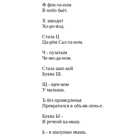
Ф фон-та-ном
В небо бьёт.
Х заводит
Хо-ро-вод.
Стала Ц
Ца-рём Сал-та-ном.
Ч - пузатым
Че-мо-да-ном.
Стала шап-кой
Буква Ш.
Щ - щен-ком
У малыша.
Ъ без промедленья
Превратился в объ-яв-лень-е.
Буква Ы -
В речной ка-мыш.
Ь - в шалунью мышь.