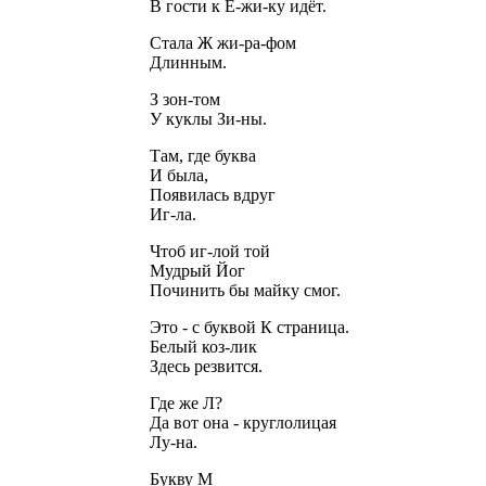
В гости к Ё-жи-ку идёт.
Стала Ж жи-ра-фом
Длинным.
З зон-том
У куклы Зи-ны.
Там, где буква
И была,
Появилась вдруг
Иг-ла.
Чтоб иг-лой той
Мудрый Йог
Починить бы майку смог.
Это - с буквой К страница.
Белый коз-лик
Здесь резвится.
Где же Л?
Да вот она - круглолицая
Лу-на.
Букву М