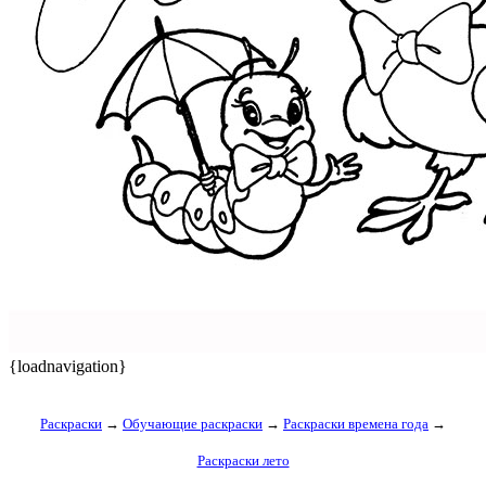
{loadnavigation}
Раскраски
→
Обучающие раскраски
→
Раскраски времена года
→
Раскраски лето