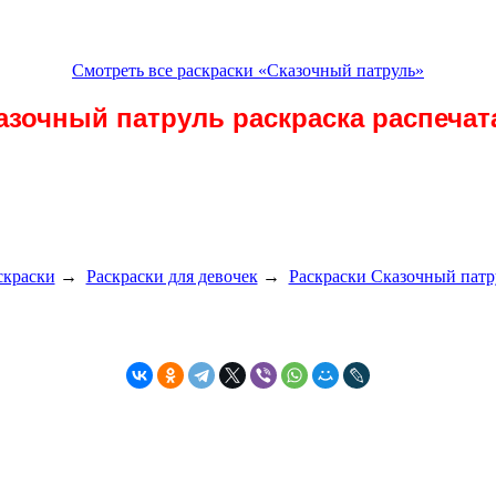
Смотреть все раскраски «Сказочный патруль»
азочный патруль раскраска распечат
скраски
→
Раскраски для девочек
→
Раскраски Сказочный патр