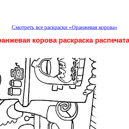
Смотреть все раскраски «Оранжевая корова»
анжевая корова раскраска распечат