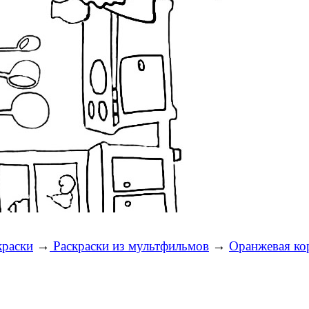
краски
→
Раскраски из мультфильмов
→
Оранжевая ко