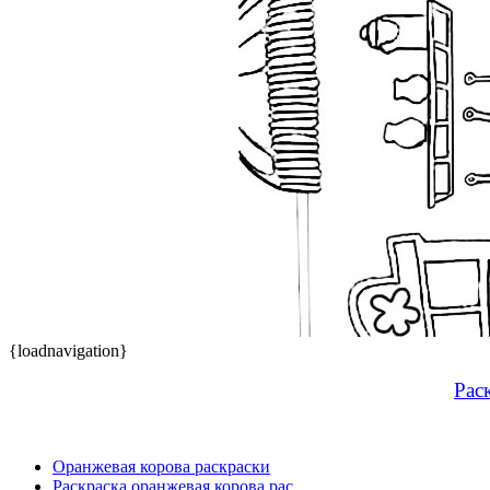
{loadnavigation}
Рас
Оранжевая корова раскраски
Раскраска оранжевая корова рас ...