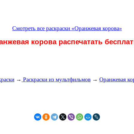
Смотреть все раскраски «Оранжевая корова»
анжевая корова распечатать беспла
краски
→
Раскраски из мультфильмов
→
Оранжевая ко