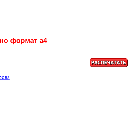
тно формат а4
рова