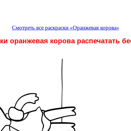
Смотреть все раскраски «Оранжевая корова»
ки оранжевая корова распечатать б