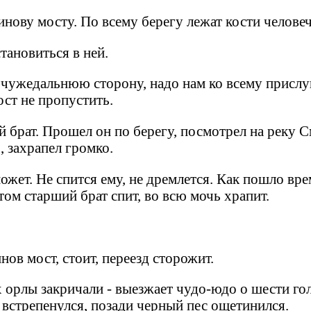
нову мосту. По всему берегу лежат кости человеч
ановиться в ней.
ы в чужедальнюю сторону, надо нам ко всему присл
ост не пропустить.
 брат. Прошел он по берегу, посмотрел на реку См
, захрапел громко.
ожет. Не спится ему, не дремлется. Как пошло вре
том старший брат спит, во всю мочь храпит.
нов мост, стоит, переезд сторожит.
х орлы закричали - выезжает чудо-юдо о шести гол
 встрепенулся, позади черный пес ощетинился.