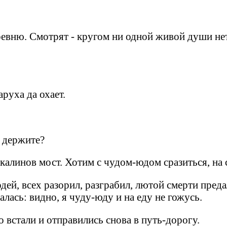
ревню. Смотрят - кругом ни одной живой души не
руха да охает.
ь держите?
 калинов мост. Хотим с чудом-юдом сразиться, на
лодей, всех разорил, разграбил, лютой смерти пред
талась: видно, я чуду-юду и на еду не гожусь.
о встали и отправились снова в путь-дорогу.