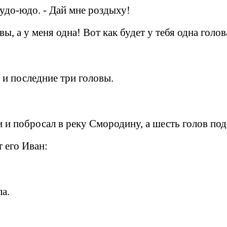
чудо-юдо. - Дай мне роздыху!
вы, а у меня одна! Вот как будет у тебя одна голов
 и последние три головы.
и и побросал в реку Смородину, а шесть голов по
 его Иван:
ла.