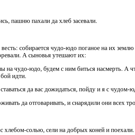
ись, пашню пахали да хлеб засевали.
 весть: собирается чудо-юдо поганое на их землю 
горевали. А сыновья утешают их:
ы на чудо-юдо, будем с ним биться насмерть. А чт
 бой идти.
 оставаться да вас дожидаться, пойду и я с чудом-
живать да отговаривать, и снарядили они всех тр
 с хлебом-солью, сели на добрых коней и поехали.