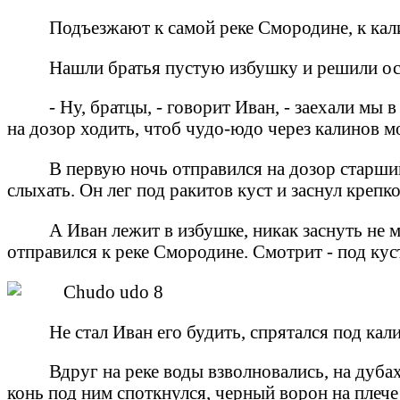
Подъезжают к самой реке Смородине, к кали
Нашли братья пустую избушку и решили ост
- Ну, братцы, - говорит Иван, - заехали м
на дозор ходить, чтоб чудо-юдо через калинов м
В первую ночь отправился на дозор старший
слыхать. Он лег под ракитов куст и заснул крепко
А Иван лежит в избушке, никак заснуть не м
отправился к реке Смородине. Смотрит - под кус
Не стал Иван его будить, спрятался под кали
Вдруг на реке воды взволновались, на дуба
конь под ним споткнулся, черный ворон на плече