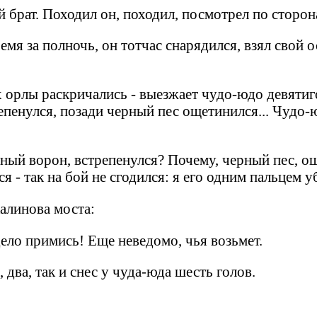
 брат. Походил он, походил, посмотрел по сторона
ремя за полночь, он тотчас снарядился, взял свой
х орлы раскричались - выезжает чудо-юдо девятиго
пенулся, позади черный пес ощетинился... Чудо-юд
ерный ворон, встрепенулся? Почему, черный пес, о
ся - так на бой не сгодился: я его одним пальцем 
калинова моста:
дело примись! Еще неведомо, чья возьмет.
два, так и снес у чуда-юда шесть голов.