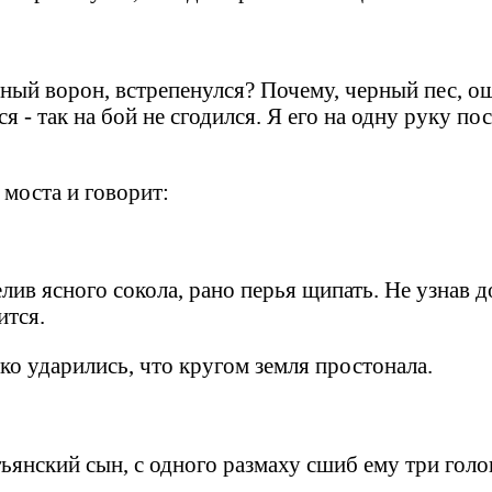
ерный ворон, встрепенулся? Почему, черный пес, о
ся - так на бой не сгодился. Я его на одну руку 
 моста и говорит:
лив ясного сокола, рано перья щипать. Не узнав д
ится.
ко ударились, что кругом земля простонала.
ьянский сын, с одного размаху сшиб ему три голо