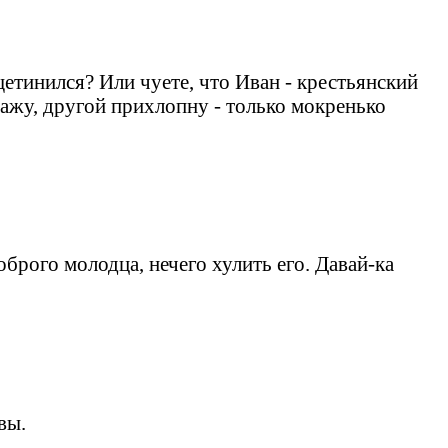
щетинился? Или чуете, что Иван - крестьянский
посажу, другой прихлопну - только мокренько
оброго молодца, нечего хулить его. Давай-ка
вы.