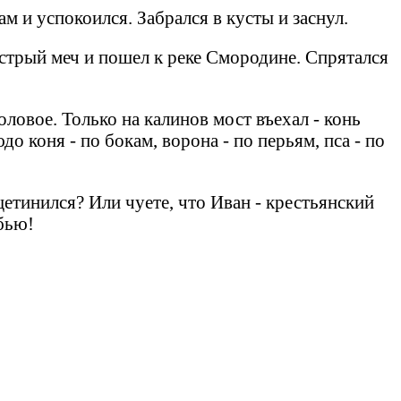
м и успокоился. Забрался в кусты и заснул.
 острый меч и пошел к реке Смородине. Спрятался
ловое. Только на калинов мост въехал - конь
о коня - по бокам, ворона - по перьям, пса - по
щетинился? Или чуете, что Иван - крестьянский
убью!