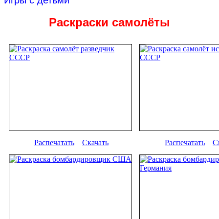
Игры с детьми
Раскраски самолёты
Распечатать
Скачать
Распечатать
С