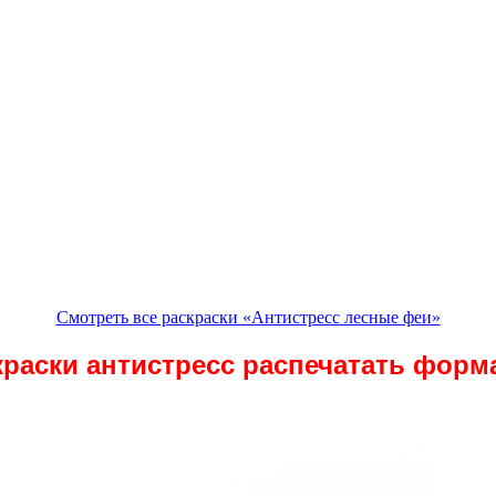
Смотреть все раскраски «Антистресс лесные феи»
краски антистресс распечатать форма