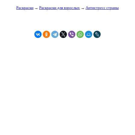
Раскраски
→
Раскраски для взрослых
→
Антистресс страны