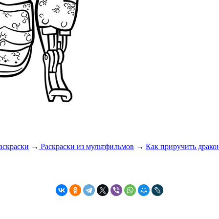
аскраски
→
Раскраски из мультфильмов
→
Как приручить драко