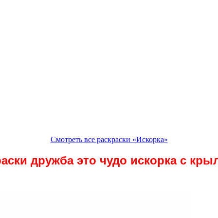
Смотреть все раскраски «Искорка»
аски дружба это чудо искорка с кр