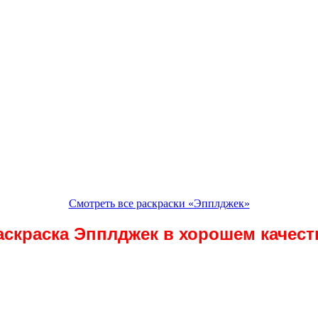
Смотреть все раскраски «Эпплджек»
аскраска Эпплджек в хорошем качест