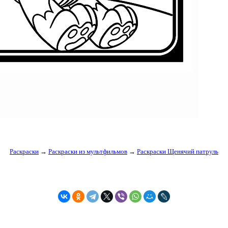
Раскраски
→
Раскраски из мультфильмов
→
Раскраски Щенячий патруль