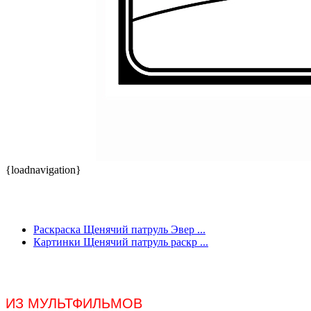
{loadnavigation}
Раскраска Щенячий патруль Эвер ...
Картинки Щенячий патруль раскр ...
ИЗ МУЛЬТФИЛЬМОВ