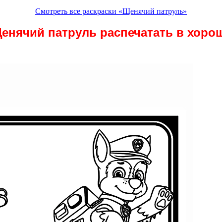
Смотреть все раскраски «Щенячий патруль»
енячий патруль распечатать в хоро