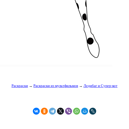
Раскраски
→
Раскраски из мультфильмов
→
Ледибаг и Супер-кот