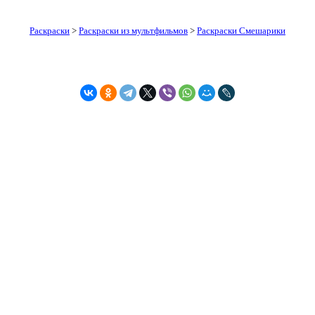
Раскраски
>
Раскраски из мультфильмов
>
Раскраски Смешарики