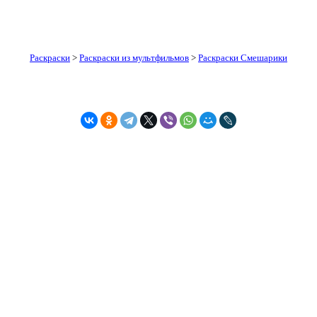
Раскраски
>
Раскраски из мультфильмов
>
Раскраски Смешарики